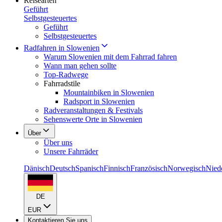
Reisearten
Geführt
Selbstgesteuertes
Geführt
Selbstgesteuertes
Radfahren in Slowenien
Warum Slowenien mit dem Fahrrad fahren
Wann man gehen sollte
Top-Radwege
Fahrradstile
Mountainbiken in Slowenien
Radsport in Slowenien
Radveranstaltungen & Festivals
Sehenswerte Orte in Slowenien
Über
Über uns
Unsere Fahrräder
Dänisch
Deutsch
Spanisch
Finnisch
Französisch
Norwegisch
Nied
DE
EUR
Kontaktieren Sie uns