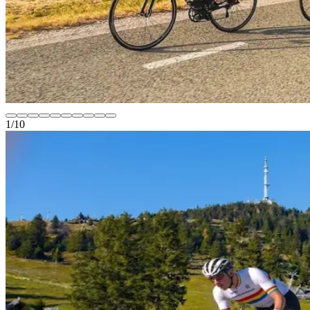
1
/
10