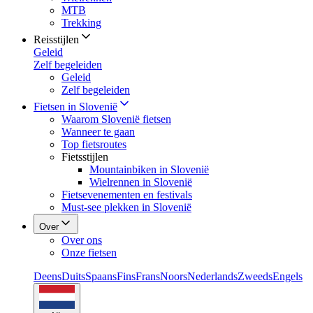
MTB
Trekking
Reisstijlen
Geleid
Zelf begeleiden
Geleid
Zelf begeleiden
Fietsen in Slovenië
Waarom Slovenië fietsen
Wanneer te gaan
Top fietsroutes
Fietsstijlen
Mountainbiken in Slovenië
Wielrennen in Slovenië
Fietsevenementen en festivals
Must-see plekken in Slovenië
Over
Over ons
Onze fietsen
Deens
Duits
Spaans
Fins
Frans
Noors
Nederlands
Zweeds
Engels