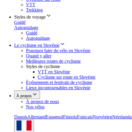
VTT
Trekking
Styles de voyage
Guidé
Autoguidage
Guidé
Autoguidage
Le cyclisme en Slovénie
Pourquoi faire du vélo en Slovénie
Quand y aller
Meilleures routes de cyclisme
Styles de cyclisme
VTT en Slovénie
Cyclisme sur route en Slovénie
Événements et festivals de cyclisme
Lieux incontournables en Slovénie
À propos
À propos de nous
Nos vélos
Danois
Allemand
Espagnol
Finnois
Français
Norvégien
Néerlanda