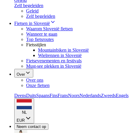
Geleid
Zelf begeleiden
Geleid
Zelf begeleiden
Fietsen in Slovenië
Waarom Slovenië fietsen
Wanneer te gaan
Top fietsroutes
Fietsstijlen
Mountainbiken in Slovenië
Wielrennen in Slovenië
Fietsevenementen en festivals
Must-see plekken in Slovenië
Over
Over ons
Onze fietsen
Deens
Duits
Spaans
Fins
Frans
Noors
Nederlands
Zweeds
Engels
NL
EUR
Neem contact op