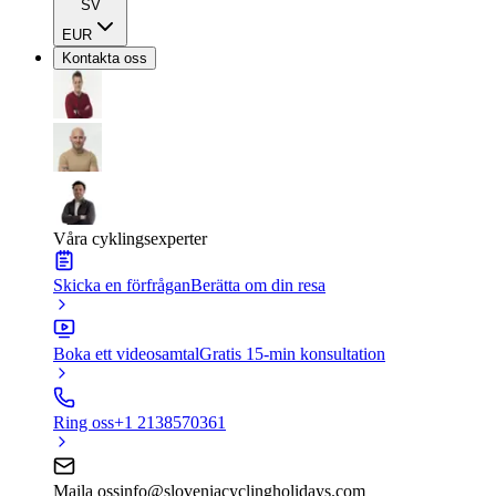
SV
EUR
Kontakta oss
Våra cyklingsexperter
Skicka en förfrågan
Berätta om din resa
Boka ett videosamtal
Gratis 15-min konsultation
Ring oss
+1 2138570361
Maila oss
info@sloveniacyclingholidays.com