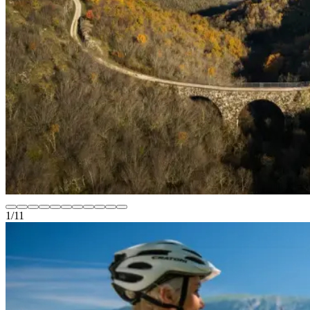
1
/
11