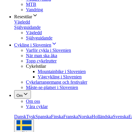
MTB
Vandring
Resestilar
Vägledd
Självguidande
Vägledd
Självguidande
Cykling i Slovenien
Varför cykla i Slovenien
När man ska åka
Topp cykelrutter
Cykelstilar
Mountainbike i Slovenien
Vägcykling i Slovenien
Cykelarrangemang och festivaler
Måste-se-platser i Slovenien
Om
Om oss
Våra cyklar
Dansk
Tysk
Spanska
Finska
Franska
Norska
Holländska
Svenska
E