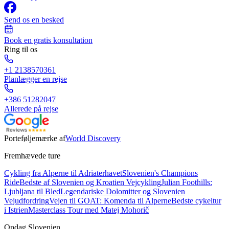
Send os en besked
Book en gratis konsultation
Ring til os
+1 2138570361
Planlægger en rejse
+386 51282047
Allerede på rejse
Porteføljemærke af
World Discovery
Fremhævede ture
Cykling fra Alperne til Adriaterhavet
Slovenien's Champions
Ride
Bedste af Slovenien og Kroatien Vejcykling
Julian Foothills:
Ljubljana til Bled
Legendariske Dolomitter og Slovenien
Vejudfordring
Vejen til GOAT: Komenda til Alperne
Bedste cykeltur
i Istrien
Masterclass Tour med Matej Mohorič
Opdag Slovenien