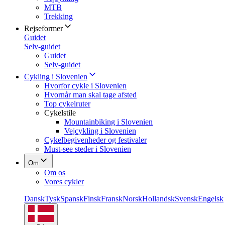
MTB
Trekking
Rejseformer
Guidet
Selv-guidet
Guidet
Selv-guidet
Cykling i Slovenien
Hvorfor cykle i Slovenien
Hvornår man skal tage afsted
Top cykelruter
Cykelstile
Mountainbiking i Slovenien
Vejcykling i Slovenien
Cykelbegivenheder og festivaler
Must-see steder i Slovenien
Om
Om os
Vores cykler
Dansk
Tysk
Spansk
Finsk
Fransk
Norsk
Hollandsk
Svensk
Engelsk