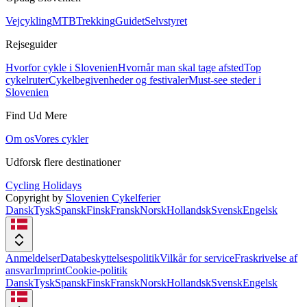
Vejcykling
MTB
Trekking
Guidet
Selvstyret
Rejseguider
Hvorfor cykle i Slovenien
Hvornår man skal tage afsted
Top
cykelruter
Cykelbegivenheder og festivaler
Must-see steder i
Slovenien
Find Ud Mere
Om os
Vores cykler
Udforsk flere destinationer
Cycling Holidays
Copyright by
Slovenien Cykelferier
Dansk
Tysk
Spansk
Finsk
Fransk
Norsk
Hollandsk
Svensk
Engelsk
Anmeldelser
Databeskyttelsespolitik
Vilkår for service
Fraskrivelse af
ansvar
Imprint
Cookie-politik
Dansk
Tysk
Spansk
Finsk
Fransk
Norsk
Hollandsk
Svensk
Engelsk