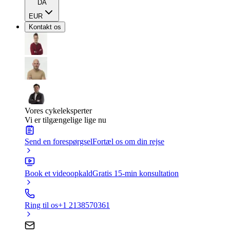
DA
EUR
Kontakt os
Vores cykeleksperter
Vi er tilgængelige lige nu
Send en forespørgsel
Fortæl os om din rejse
Book et videoopkald
Gratis 15-min konsultation
Ring til os
+1 2138570361